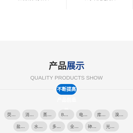
产品
展示
QUALITY PRODUCTS SHOW
不断提高
产品创造
性
荧光硫测定仪
消解器
蒸馏仪
BOD测定仪
电位滴定仪
库伦分析仪
溴指数测定仪
盐含量测定仪
水质硫化物酸化吹气装置
多参数水质测定仪
全自动开口闭口闪点
砷含量测定仪
光度计