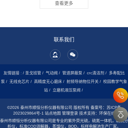
查看更多
联系我们
友情链接 :
/
圣戈班管
/
气动阀
/
管道屏蔽泵
/
crc清洁剂
/
多寿配比
泵
/
无线充芯片
/
高精度无心磨床
/
射频导纳物位开关
/
校园教学气象
站
/
立磨机液压泵阀
/
©2026 泰州市顺恒分析仪器有限公司 版权所有
备案号：苏ICP备
2023029864号-1
站点地图
管理登录
技术支持：
环保在线
泰州市顺恒分析仪器有限公司是专业的紫外荧光硫，硫氮一体机，硫氯分
析仪，标准COD消解器，蒸馏仪，BOD，标样电解池生产厂家。