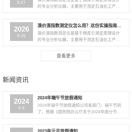
6-27
的专业分析仪器，主要用于测定石油化工产品
及橡胶等物质中不饱和化合物的含量，是评估
油品安定性、氧化性和聚合倾向的关键设
溴价溴指数测定仪怎么用？这份实操指南，让新手也能快速上手
备。...
2026
溴价溴指数测定仪是基于微库仑滴定原理设计
6-25
的专业分析仪器，主要用于测定石油化工产品
及橡胶等物质中不饱和化合物的含量，是评估
油品安定性、氧化性和聚合倾向的关键设
查看更多
备。...
新闻资讯
2024年端午节放假通知
2024
2024年端午节放假通知公司各部门：端午节到
6-9
了，根据《国务院办公厅关于2024年部分节假
日安排的通知》的有关规定，结合我司实际业
务情况，现将放假安排通知如下：端...
2023年元旦放假通知