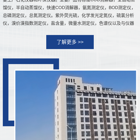
馏仪，半自动蒸馏仪，快速COD消解器，氨氮测定仪，BOD测定仪，
总磷测定仪，总氮测定仪。紫外荧光硫，化学发光定氮仪，硫氯分析
仪，溴价溴指数测定仪，盐含量，微量水测定仪，色谱仪以及与仪器
配套的各种试剂，配件。售后服务承诺和实现承诺保障及相应措施
一，在保修期内，将提供以下的服务:1，我公司按照双方签订的合同
了解更多 >>
内容履行产品的调试和安装，并提供设备使用人员的培训。2、仪器由
双方验收合格后，开始计算产品的保修期。产品保修期为1年，在保修
期内供方将免费维修和更换属质量原因造成的零部件损坏，保修期外
零部件的损坏，提供的配件只收成本费，由需方人为因素造成的设备
损坏，供方维修或提供的配件均按成本价计。3、保修期内我公司技术
人员将会跟踪设备的运行情况，如产品运行不正常，用户就产品问题
向我公司技术部门咨询，用户可以通过售后电话咨询有关技术问题，
并得到明确的解决方案，若在电话中不能解决问题，我们承诺72小时
内派人...