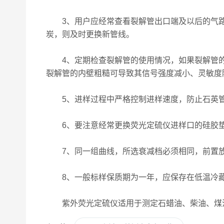
3、用户应经常查看裂解管出口端及以后的气路
炭，则及时更换新管线。
4、定期检查裂解管的使用情况，如果裂解管的
裂解管的内壁粗糙可导致其信号强度减小、灵敏度
5、进样过程中严格控制进样速度，防止石英管
6、要注意经常更换荧光定硫仪进样口的硅胶垫
7、同一组曲线，所选衰减档必须相同，前置放
8、一般标样保质期为一年，应保存在低温冷藏
紫外荧光定硫仪适用于测定石蜡油、柴油、煤油