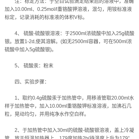
注：标定方法：于空白试验滴定结束后的溶液中，准确
加入10.00ml、0.25mol/l重铬酸钾溶液，混匀，用铵标准液
标定，记录消耗的标准液的体积V标。
4、 硫酸-硫酸银溶液：于2500ml浓硫酸中加入25g硫酸
银。放置1-2d,使其溶解。(如无2500ml容器，可在500ml浓
硫酸中加入5g硫酸银)。
5、 硫酸汞：粉末
四、实验步骤：
1、取约0.4g硫酸汞于加热管中，用移液管取20.00ml水
样于加热管中，加入10.00ml重铬酸钾标准溶液，加沸石几
粒，晃动均匀，并用纯净水作空白样。
2、于加热管中加入30ml的硫酸-硫酸银溶液，盖上冷凝
管，放于恒温加热器上，179度加热2h(待温度上升为179°