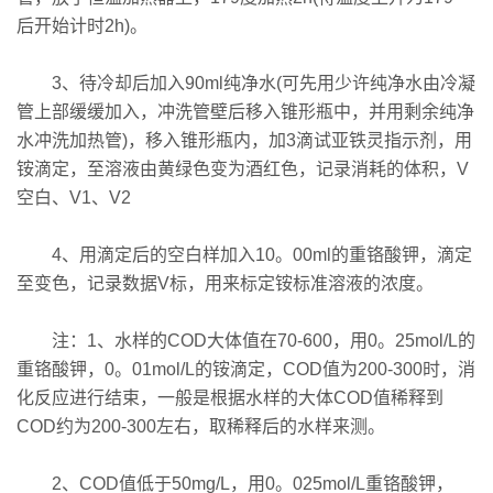
后开始计时2h)。
3、待冷却后加入90ml纯净水(可先用少许纯净水由冷凝
管上部缓缓加入，冲洗管壁后移入锥形瓶中，并用剩余纯净
水冲洗加热管)，移入锥形瓶内，加3滴试亚铁灵指示剂，用
铵滴定，至溶液由黄绿色变为酒红色，记录消耗的体积，V
空白、V1、V2
4、用滴定后的空白样加入10。00ml的重铬酸钾，滴定
至变色，记录数据V标，用来标定铵标准溶液的浓度。
注：1、水样的COD大体值在70-600，用0。25mol/L的
重铬酸钾，0。01mol/L的铵滴定，COD值为200-300时，消
化反应进行结束，一般是根据水样的大体COD值稀释到
COD约为200-300左右，取稀释后的水样来测。
2、COD值低于50mg/L，用0。025mol/L重铬酸钾，