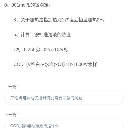
0。001mol/L的铵滴定。
3、关于加热是指加热到179度后恒温加热2H。
5、计算：铵标准溶液的浓度
C标=0.25(或0.025)×10/V标
COD=(V空白-V水样)×C标×8×1000/V水样
上一篇：
库伦硫电解池使用时特别需要注意的问题
下一篇：
COD消解器标准方法是什么