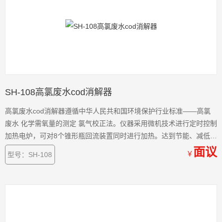
SH-108高氯废水cod消解器
高氯废水cod消解器遵循中华人民共和国环境保护行业标准——高氯
废水 化学需氧量的测定 氯气校正法。仪器采用微机技术进行定时控制
加热电炉，可对8个锥形瓶回流装置同时进行加热。达到节能、减低电
力负荷、提高效率的目的。个消解管同时进行加热，同时还提高了仪
面议
￥
型号：SH-108
器使用的安全性。