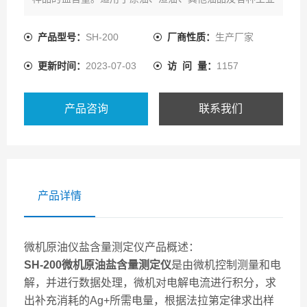
用水排放水中盐含量及无机样氯离子的测定，是当前电脱
盐工艺控制盐含量分析的理想仪器。
产品型号：
SH-200
厂商性质：
生产厂家
更新时间：
2023-07-03
访 问 量：
1157
产品咨询
联系我们
产品详情
微机原油仪盐含量测定仪产品概述：
SH-200
微机原油盐含量测定仪
是由微机控制测量和电
解，并进行数据处理，微机对电解电流进行积分，求
出补充消耗的Ag+所需电量，根据法拉第定律求出样