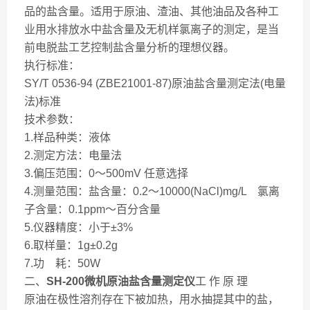
品的盐含量。适用于原油、渣油、其他油品及各种工
业用水排放水中盐含量及无机样氯离子的测定，是当
前电脱盐工艺控制盐含量分析的理想仪器。
执行标准：
SY/T 0536-94 (ZBE21001-87)原油盐含量测定法(电量
法)标准
技术参数：
1.样品种类：液体
2.测定方法：电量法
3.偏压范围：0～500mV 任意选择
4.测量范围：盐含量：0.2～10000(NaCl)mg/L 氯离
子含量：0.1ppm～百分含量
5.仪器精度：小于±3%
6.取样量：1g±0.2g
7.功 耗：50W
二、
SH-200
微机原油盐含量测定仪
工 作 原 理
原油在极性溶剂存在下被加热，用水抽提其中的盐，