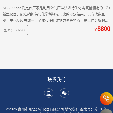
SH-200 bod测定仪厂家是利用空气压差法进行生化需氧量测定的一种
新型仪器，能准确提供与化学稀释法可比的测定结果，具有读数直
观，生化反应曲线一目了然和使用维护方便等特点，是工作分析的理
想工具。可广泛应用于环保监测、石油化工、医疗卫生、教学科研等
8800
￥
型号：SH-200
部门对水质的监测。
联系我们
©2026 泰州市顺恒分析仪器有限公司 版权所有
备案号：苏ICP备